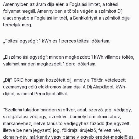
Amennyiben az áram díja eléri a Foglalási limitet, a töltési
folyamat megáll. Amennyiben a töltés végén a számított Díj
alacsonyabb a Foglalási limitnél, a Bankkártyát a számított díjjal
terheljük meg.
„Töltési egység”: 1 kWh és 1 perces töltési időtartam.
„Elszámolási egység”: minden megkezdett 1 kWh villamos töltés,
valamint minden megkezdett 1 perc időtartam.
„Díj”: GRID honlapján közzétett díj, amely a Töltőn vételezett
üzemanyag célú elektromos áram díja. A Díj Alapdíjból, kWh-
díjból, valamint Percdíjból állhat.
“Szellemi tulajdon”:minden szoftver, adat, szerzői jog, védjegy,
szolgáltatási védjegy, ezenkívül bármely termékmintához,
márkanévhez, illetve tanúsító védjegyhez fűződő (bejegyzett,
illetve be nem jegyzett) jog, földrajzi árujelző, felvett név,
domain-név, márkanév vagy bármely egyéb eredet-megjelölés,