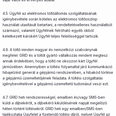
4.5. Ügyfél az elektromos töltőállomás szolgáltatásának
igénybevétele során köteles az elektromos töltőoszlop
használati utasítását betartani, a rendeltetésellenes használatból
származó, valamint Ügyfélnek felróható egyéb okból
keletkezett károkért Ügyfél teljes felelősséggel tartozik.
4.6. A töltő minden magyar és nemzetközi szabványnak
megfelel. GRID és a töltőt gyártó vállalkozás mindent megtesz
annak érdekében, hogy a töltő ne okozzon kárt Ügyfél
járművében. Amennyiben a töltési folyamattal járó kommunikáció
hibajelzést generál a gépjármű rendszerében, a hibakód törlése
a gépjármű üzemeltetőjének feladata. A töltési szolgáltatás
igénybevételével a gépjármű üzemeltető tudomásul veszi ezt.
4.7. GRID heti rendszerességel, emailben és/vagy SMS-ben
küldi a díjbekérőt, a díjbekérő kiküldésének napját megelőző
héten történt töltésekről. GRID heti egy emailben/SMS-ben
tájékoztatja Ügyfelet a fizetendő töltési díjról, melyet Ügyfél az