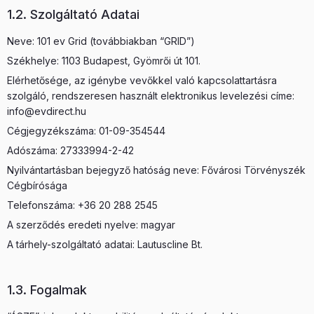
1.2. Szolgáltató Adatai
Neve: 101 ev Grid (továbbiakban “GRID”)
Székhelye: 1103 Budapest, Gyömrői út 101.
Elérhetősége, az igénybe vevőkkel való kapcsolattartásra
szolgáló, rendszeresen használt elektronikus levelezési címe:
info@evdirect.hu
Cégjegyzékszáma: 01-09-354544
Adószáma: 27333994-2-42
Nyilvántartásban bejegyző hatóság neve: Fővárosi Törvényszék
Cégbírósága
Telefonszáma: +36 20 288 2545
A szerződés eredeti nyelve: magyar
A tárhely-szolgáltató adatai: Lautuscline Bt.
1.3. Fogalmak