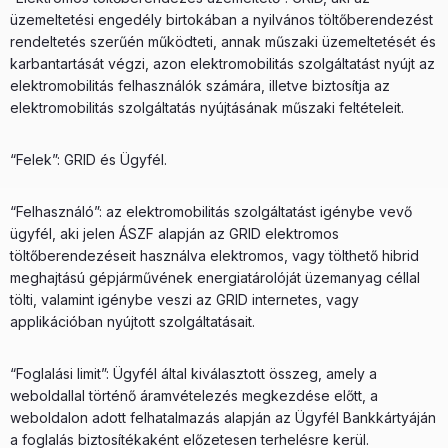
üzemeltetési engedély birtokában a nyilvános töltőberendezést
rendeltetés szerűén működteti, annak műszaki üzemeltetését és
karbantartását végzi, azon elektromobilitás szolgáltatást nyújt az
elektromobilitás felhasználók számára, illetve biztosítja az
elektromobilitás szolgáltatás nyújtásának műszaki feltételeit.
“Felek”: GRID és Ügyfél.
“Felhasználó”: az elektromobilitás szolgáltatást igénybe vevő
ügyfél, aki jelen ÁSZF alapján az GRID elektromos
töltőberendezéseit használva elektromos, vagy tölthető hibrid
meghajtású gépjárművének energiatárolóját üzemanyag céllal
tölti, valamint igénybe veszi az GRID internetes, vagy
applikációban nyújtott szolgáltatásait.
“Foglalási limit”: Ügyfél által kiválasztott összeg, amely a
weboldallal történő áramvételezés megkezdése előtt, a
weboldalon adott felhatalmazás alapján az Ügyfél Bankkártyáján
a foglalás biztosítékaként előzetesen terhelésre kerül.