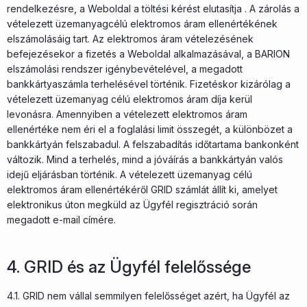
rendelkezésre, a Weboldal a töltési kérést elutasítja . A zárolás a
vételezett üzemanyagcélú elektromos áram ellenértékének
elszámolásáig tart. Az elektromos áram vételezésének
befejezésekor a fizetés a Weboldal alkalmazásával, a BARION
elszámolási rendszer igénybevételével, a megadott
bankkártyaszámla terhelésével történik. Fizetéskor kizárólag a
vételezett üzemanyag célú elektromos áram díja kerül
levonásra. Amennyiben a vételezett elektromos áram
ellenértéke nem éri el a foglalási limit összegét, a különbözet a
bankkártyán felszabadul. A felszabadítás időtartama bankonként
változik. Mind a terhelés, mind a jóváírás a bankkártyán valós
idejű eljárásban történik. A vételezett üzemanyag célú
elektromos áram ellenértékéről GRID számlát állít ki, amelyet
elektronikus úton megküld az Ügyfél regisztráció során
megadott e-mail címére.
4. GRID és az Ügyfél felelőssége
4.1. GRID nem vállal semmilyen felelősséget azért, ha Ügyfél az