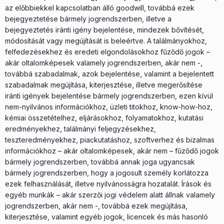
az előbbiekkel kapcsolatban álló goodwill, továbbá ezek
bejegyeztetése bármely jogrendszerben, illetve a
bejegyeztetés iránti igény bejelentése, mindezek bővítését,
módosítását vagy megújítását is beleértve. A találmányokhoz,
felfedezésekhez és eredeti elgondolásokhoz fűződő jogok –
akár oltalomképesek valamely jogrendszerben, akár nem -,
továbbá szabadalmak, azok bejelentése, valamint a bejelentett
szabadalmak megújítása, kiterjesztése, illetve megerősítése
iránti igények bejelentése bármely jogrendszerben, ezen kívül
nem-nyilvános információkhoz, üzleti titokhoz, know-how-hoz,
kémiai összetételhez, eljárásokhoz, folyamatokhoz, kutatási
eredményekhez, találmányi feljegyzésekhez,
teszteredményekhez, piackutatáshoz, szoftverhez és bizalmas
információkhoz – akár oltalomképesek, akár nem – fűződő jogok
bármely jogrendszerben, továbbá annak joga ugyancsak
bármely jogrendszerben, hogy a jogosult személy korlátozza
ezek felhasználását, illetve nyilvánosságra hozatalát. Írások és
egyéb munkák – akár szerzői jogi védelem alatt állnak valamely
jogrendszerben, akár nem -, továbbá ezek megújítása,
kiterjesztése, valamint egyéb jogok, licencek és más hasonló