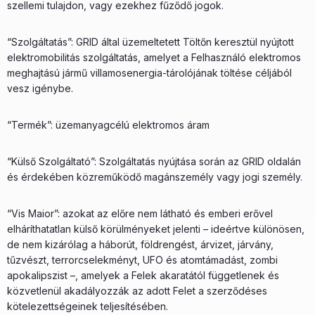
szellemi tulajdon, vagy ezekhez fűződő jogok.
“Szolgáltatás”: GRID által üzemeltetett Töltőn keresztül nyújtott
elektromobilitás szolgáltatás, amelyet a Felhasználó elektromos
meghajtású jármű villamosenergia-tárolójának töltése céljából
vesz igénybe.
“Termék”: üzemanyagcélú elektromos áram
“Külső Szolgáltató”: Szolgáltatás nyújtása során az GRID oldalán
és érdekében közreműködő magánszemély vagy jogi személy.
“Vis Maior”: azokat az előre nem látható és emberi erővel
elháríthatatlan külső körülményeket jelenti – ideértve különösen,
de nem kizárólag a háborút, földrengést, árvizet, járvány,
tűzvészt, terrorcselekményt, UFO és atomtámadást, zombi
apokalipszist –, amelyek a Felek akaratától függetlenek és
közvetlenül akadályozzák az adott Felet a szerződéses
kötelezettségeinek teljesítésében.