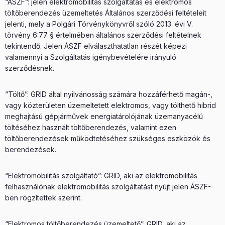
“ÁSZF”: jelen elektromobilitás szolgáltatás és elektromos
töltőberendezés üzemeltetés Általános szerződési feltételeit
jelenti, mely a Polgári Törvénykönyvről szóló 2013. évi V.
törvény 6:77 § értelmében általános szerződési feltételnek
tekintendő. Jelen ÁSZF elválaszthatatlan részét képezi
valamennyi a Szolgáltatás igénybevételére irányuló
szerződésnek.
“Töltő”: GRID által nyilvánosság számára hozzáférhető magán-,
vagy közterületen üzemeltetett elektromos, vagy tölthető hibrid
meghajtású gépjárművek energiatárolójának üzemanyacélú
töltéséhez használt töltőberendezés, valamint ezen
töltőberendezések működtetéséhez szükséges eszközök és
berendezések.
“Elektromobilitás szolgáltató”: GRID, aki az elektromobilitás
felhasználónak elektromobilitás szolgáltatást nyújt jelen ÁSZF-
ben rögzítettek szerint.
“Elektromos töltőberendezés üzemeltető”: GRID, aki az