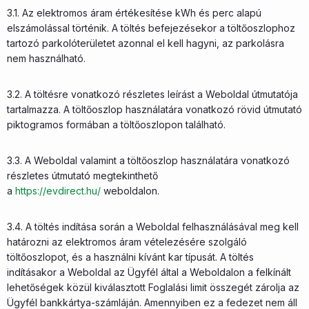
3.1. Az elektromos áram értékesítése kWh és perc alapú
elszámolással történik. A töltés befejezésekor a töltőoszlophoz
tartozó parkolóterületet azonnal el kell hagyni, az parkolásra
nem használható.
3.2. A töltésre vonatkozó részletes leírást a Weboldal útmutatója
tartalmazza. A töltőoszlop használatára vonatkozó rövid útmutató
piktogramos formában a töltőoszlopon található.
3.3. A Weboldal valamint a töltőoszlop használatára vonatkozó
részletes útmutató megtekinthető
a
https://evdirect.hu/
weboldalon.
3.4. A töltés indítása során a Weboldal felhasználásával meg kell
határozni az elektromos áram vételezésére szolgáló
töltőoszlopot, és a használni kívánt kar típusát. A töltés
indításakor a Weboldal az Ügyfél által a Weboldalon a felkínált
lehetőségek közül kiválasztott Foglalási limit összegét zárolja az
Ügyfél bankkártya-számláján. Amennyiben ez a fedezet nem áll