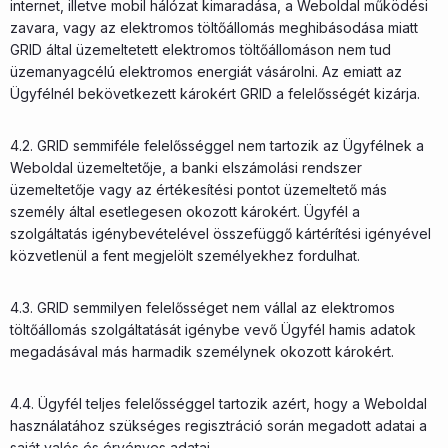
internet, illetve mobil hálózat kimaradása, a Weboldal működési
zavara, vagy az elektromos töltőállomás meghibásodása miatt
GRID által üzemeltetett elektromos töltőállomáson nem tud
üzemanyagcélú elektromos energiát vásárolni. Az emiatt az
Ügyfélnél bekövetkezett károkért GRID a felelősségét kizárja.
4.2. GRID semmiféle felelősséggel nem tartozik az Ügyfélnek a
Weboldal üzemeltetője, a banki elszámolási rendszer
üzemeltetője vagy az értékesítési pontot üzemeltető más
személy által esetlegesen okozott károkért. Ügyfél a
szolgáltatás igénybevételével összefüggő kártérítési igényével
közvetlenül a fent megjelölt személyekhez fordulhat.
4.3. GRID semmilyen felelősséget nem vállal az elektromos
töltőállomás szolgáltatását igénybe vevő Ügyfél hamis adatok
megadásával más harmadik személynek okozott károkért.
4.4. Ügyfél teljes felelősséggel tartozik azért, hogy a Weboldal
használatához szükséges regisztráció során megadott adatai a
saját valós és érvényes adatai.