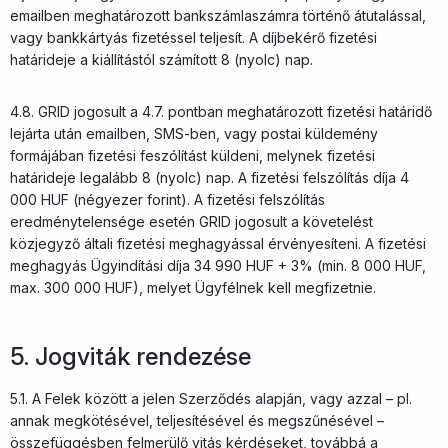
emailben meghatározott bankszámlaszámra történő átutalással,
vagy bankkártyás fizetéssel teljesít. A díjbekérő fizetési
határideje a kiállítástól számított 8 (nyolc) nap.
4.8. GRID jogosult a 4.7. pontban meghatározott fizetési határidő
lejárta után emailben, SMS-ben, vagy postai küldemény
formájában fizetési feszólítást küldeni, melynek fizetési
határideje legalább 8 (nyolc) nap. A fizetési felszólítás díja 4
000 HUF (négyezer forint). A fizetési felszólítás
eredménytelensége esetén GRID jogosult a követelést
közjegyző általi fizetési meghagyással érvényesíteni. A fizetési
meghagyás Ügyindítási díja 34 990 HUF + 3% (min. 8 000 HUF,
max. 300 000 HUF), melyet Ügyfélnek kell megfizetnie.
5. Jogviták rendezése
5.1. A Felek között a jelen Szerződés alapján, vagy azzal – pl.
annak megkötésével, teljesítésével és megszűnésével –
összefüggésben felmerülő vitás kérdéseket, továbbá a