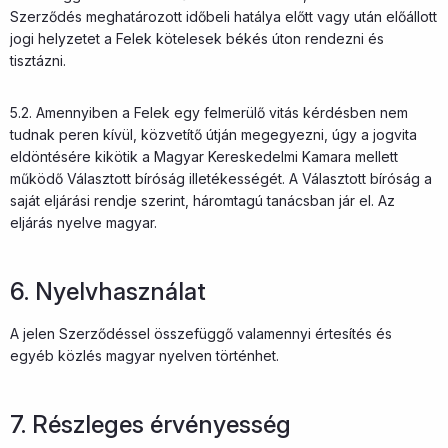
Szerződés meghatározott időbeli hatálya előtt vagy után előállott
jogi helyzetet a Felek kötelesek békés úton rendezni és
tisztázni.
5.2. Amennyiben a Felek egy felmerülő vitás kérdésben nem
tudnak peren kívül, közvetítő útján megegyezni, úgy a jogvita
eldöntésére kikötik a Magyar Kereskedelmi Kamara mellett
működő Választott bíróság illetékességét. A Választott bíróság a
saját eljárási rendje szerint, háromtagú tanácsban jár el. Az
eljárás nyelve magyar.
6. Nyelvhasználat
A jelen Szerződéssel összefüggő valamennyi értesítés és
egyéb közlés magyar nyelven történhet.
7. Részleges érvényesség